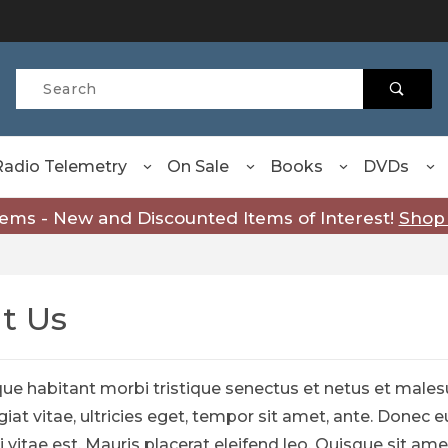
Product Search
Radio Telemetry
On Sale
Books
DVDs
tems - New and Discounted Items of Interest!
Shop
t Us
ue habitant morbi tristique senectus et netus et males
iat vitae, ultricies eget, tempor sit amet, ante. Done
mi vitae est. Mauris placerat eleifend leo. Quisque sit a