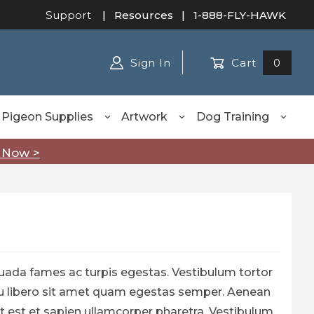
Support
|
Resources
| 1-888-FLY-HAWK
Sign In
Cart
0
Pigeon Supplies
Artwork
Dog Training
 Now >
uada fames ac turpis egestas. Vestibulum tortor
c eu libero sit amet quam egestas semper. Aenean
met est et sapien ullamcorper pharetra. Vestibulum